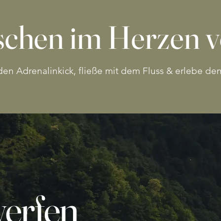
ischen im Herzen v
en Adrenalinkick, fließe mit dem Fluss & erlebe den
werfen