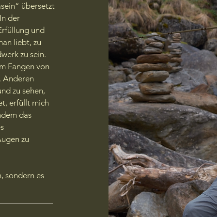
sein“ übersetzt
In der
Erfüllung und
an liebt, zu
werk zu sein.
 im Fangen von
t. Anderen
und zu sehen,
, erfüllt mich
andem das
es
Augen zu
n, sondern es