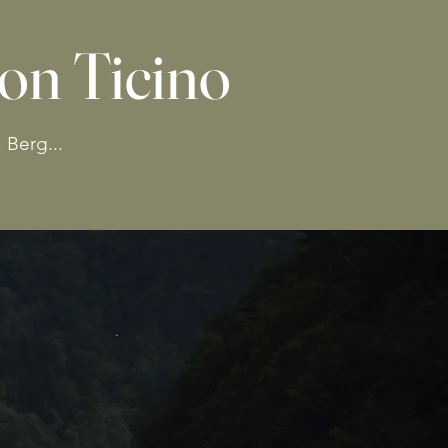
on Ticino
 Berg...