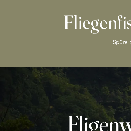
Fliegenf
Spüre d
Fligen