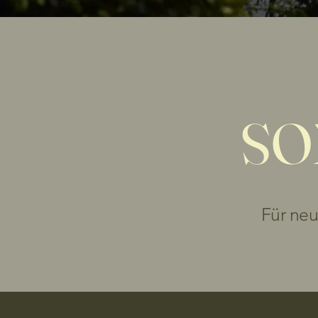
SO
Für neu